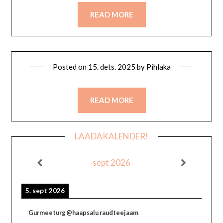
READ MORE
Posted on
15. dets. 2025
by
Pihlaka
READ MORE
LAADAKALENDER!
sept 2026
5. sept 2026
Gurmeeturg @haapsalu raudteejaam