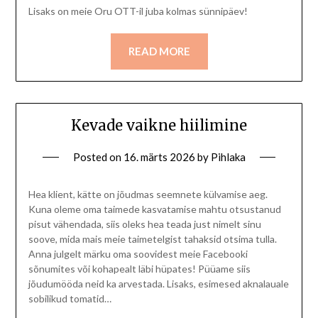
Lisaks on meie Oru OTT-il juba kolmas sünnipäev!
READ MORE
Kevade vaikne hiilimine
Posted on
16. märts 2026
by
Pihlaka
Hea klient, kätte on jõudmas seemnete külvamise aeg.
Kuna oleme oma taimede kasvatamise mahtu otsustanud
pisut vähendada, siis oleks hea teada just nimelt sinu
soove, mida mais meie taimetelgist tahaksid otsima tulla.
Anna julgelt märku oma soovidest meie Facebooki
sõnumites või kohapealt läbi hüpates! Püüame siis
jõudumööda neid ka arvestada. Lisaks, esimesed aknalauale
sobilikud tomatid…