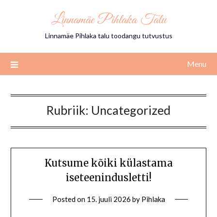
Skip
Linnamäe Pihlaka Talu
to
content
Linnamäe Pihlaka talu toodangu tutvustus
Menu
Rubriik:
Uncategorized
Kutsume kõiki külastama
iseteenindusletti!
Posted on
15. juuli 2026
by
Pihlaka